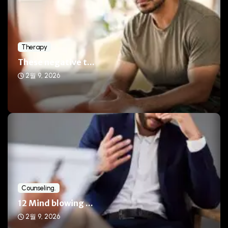
Therapy
These negative t...
2월 9, 2026
Counseling.
12 Mind blowing ...
2월 9, 2026