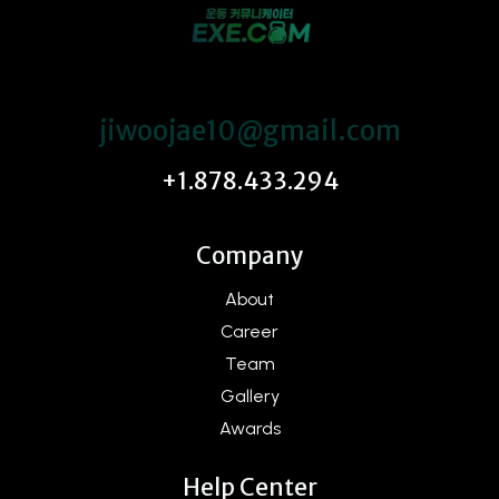
jiwoojae10@gmail.com
+1.878.433.294
Company
About
Career
Team
Gallery
Awards
Help Center