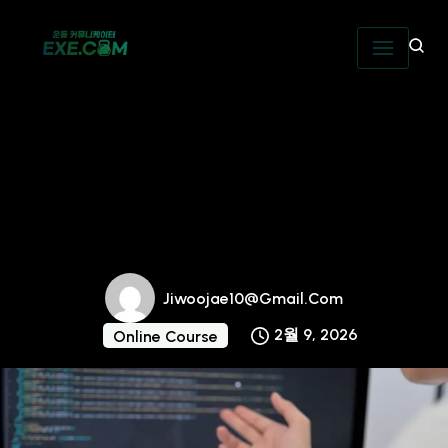
Skip
to
content
Why Your Business
Needs an Online
Course LMS Today
Jiwoojae10@gmail.com
2월 9, 2026
Online Course