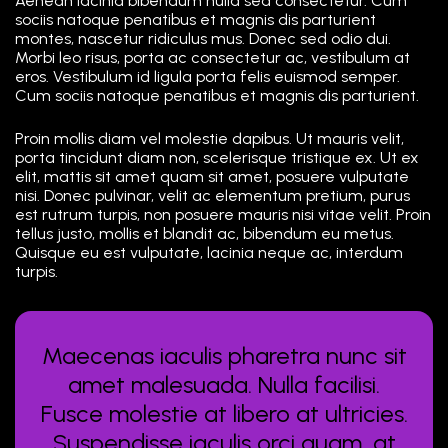
Aenean lacinia bibendum nulla sed consectetur. Cum
sociis natoque penatibus et magnis dis parturient
montes, nascetur ridiculus mus. Donec sed odio dui.
Morbi leo risus, porta ac consectetur ac, vestibulum at
eros. Vestibulum id ligula porta felis euismod semper.
Cum sociis natoque penatibus et magnis dis parturient.
Proin mollis diam vel molestie dapibus. Ut mauris velit,
porta tincidunt diam non, scelerisque tristique ex. Ut ex
elit, mattis sit amet quam sit amet, posuere vulputate
nisi. Donec pulvinar, velit ac elementum pretium, purus
est rutrum turpis, non posuere mauris nisi vitae velit. Proin
tellus justo, mollis et blandit ac, bibendum eu metus.
Quisque eu est vulputate, lacinia neque ac, interdum
turpis.
Maecenas iaculis pharetra nunc sit
amet malesuada. Nulla facilisi.
Fusce molestie at libero at ultricies.
Suspendisse iaculis orci quam, at