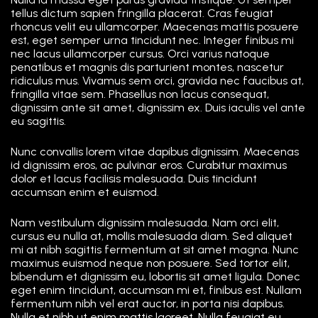
tellus dictum sapien fringilla placerat. Cras feugiat
rhoncus velit eu ullamcorper. Maecenas mattis posuere
est, eget semper urna tincidunt nec. Integer finibus mi
nec lacus ullamcorper cursus. Orci varius natoque
penatibus et magnis dis parturient montes, nascetur
ridiculus mus. Vivamus sem orci, gravida nec faucibus at,
fringilla vitae sem. Phasellus non lacus consequat,
dignissim ante sit amet, dignissim ex. Duis iaculis vel ante
eu sagittis.
Nunc convallis lorem vitae dapibus dignissim. Maecenas
id dignissim eros, ac pulvinar eros. Curabitur maximus
dolor et lacus facilisis malesuada. Duis tincidunt
accumsan enim et euismod.
Nam vestibulum dignissim malesuada. Nam orci elit,
cursus eu nulla at, mollis malesuada diam. Sed aliquet
mi at nibh sagittis fermentum at sit amet magna. Nunc
maximus euismod neque non posuere. Sed tortor elit,
bibendum et dignissim eu, lobortis sit amet ligula. Donec
eget enim tincidunt, accumsan mi et, finibus est. Nullam
fermentum nibh vel erat auctor, in porta nisi dapibus.
Nulla et nibh ut enim mattis laoreet. Nulla feugiat eu