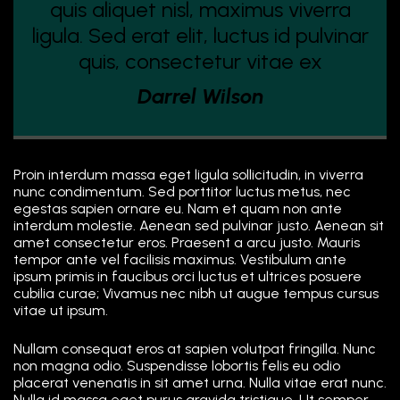
quis aliquet nisl, maximus viverra
ligula. Sed erat elit, luctus id pulvinar
quis, consectetur vitae ex
Darrel Wilson
Proin interdum massa eget ligula sollicitudin, in viverra
nunc condimentum. Sed porttitor luctus metus, nec
egestas sapien ornare eu. Nam et quam non ante
interdum molestie. Aenean sed pulvinar justo. Aenean sit
amet consectetur eros. Praesent a arcu justo. Mauris
tempor ante vel facilisis maximus. Vestibulum ante
ipsum primis in faucibus orci luctus et ultrices posuere
cubilia curae; Vivamus nec nibh ut augue tempus cursus
vitae ut ipsum.
Nullam consequat eros at sapien volutpat fringilla. Nunc
non magna odio. Suspendisse lobortis felis eu odio
placerat venenatis in sit amet urna. Nulla vitae erat nunc.
Nulla id massa eget purus gravida tristique. Ut semper