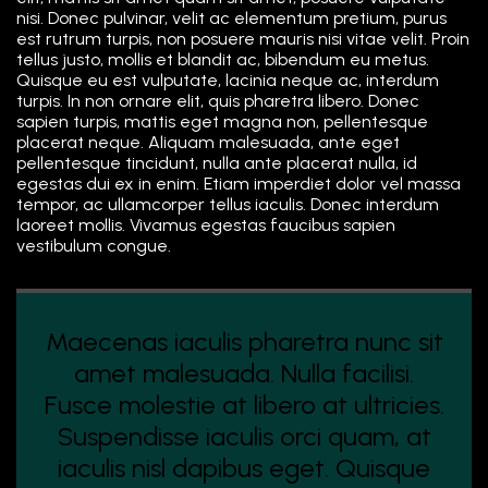
nisi. Donec pulvinar, velit ac elementum pretium, purus
est rutrum turpis, non posuere mauris nisi vitae velit. Proin
tellus justo, mollis et blandit ac, bibendum eu metus.
Quisque eu est vulputate, lacinia neque ac, interdum
turpis. In non ornare elit, quis pharetra libero. Donec
sapien turpis, mattis eget magna non, pellentesque
placerat neque. Aliquam malesuada, ante eget
pellentesque tincidunt, nulla ante placerat nulla, id
egestas dui ex in enim. Etiam imperdiet dolor vel massa
tempor, ac ullamcorper tellus iaculis. Donec interdum
laoreet mollis. Vivamus egestas faucibus sapien
vestibulum congue.
Maecenas iaculis pharetra nunc sit
amet malesuada. Nulla facilisi.
Fusce molestie at libero at ultricies.
Suspendisse iaculis orci quam, at
iaculis nisl dapibus eget. Quisque