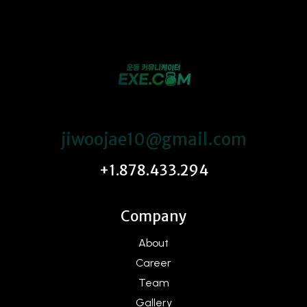
jiwoojae10@gmail.com
+1.878.433.294
Company
About
Career
Team
Gallery